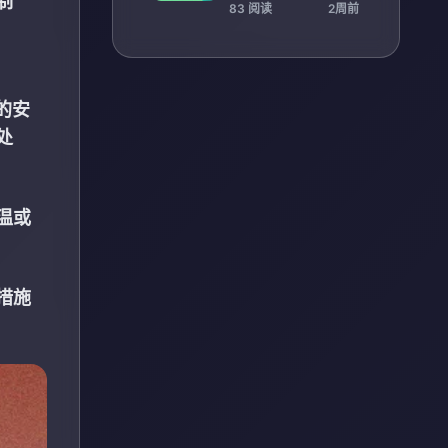
制
助你快速上手与突破
83 阅读
2周前
难关
的安
处
温或
措施