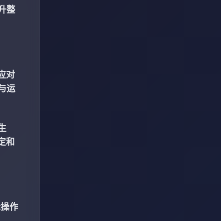
升整
应对
与运
生
定和
际操作