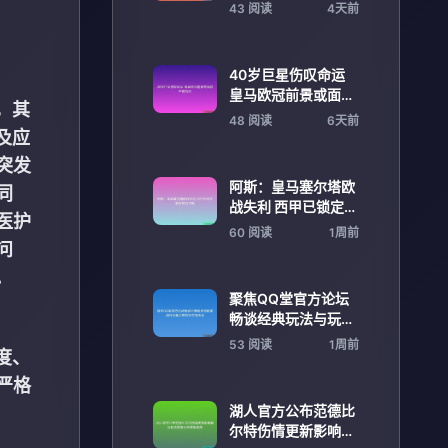
曲线美学
43 阅读
4天前
40岁巨星伤叹命运
皇马欧冠前景或面临
，其
严峻挑战
48 阅读
6天前
及应
突发
阿斯：皇马塞尔塔欧
同
战失利 西甲已锁定额
医护
外欧冠名额
60 阅读
1周前
问
。
聚焦QQ堂官方论坛
畅谈经典玩法与玩家
情怀故事共筑欢乐交
53 阅读
1周前
度、
流天地
严格
湖人官方公布范德比
尔特伤情更新影响球