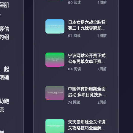
队轮换前景分析赛季
60 阅读
1周前
保肌
走向
。
日本女足六战全胜狂
轰二十九球夺冠却遇
等信
冷 主帅反思仍需更强
57 阅读
1周前
的组
表现
宁波网球公开赛正式
公布男单女单正赛入
围选手名单
、起
64 阅读
1周前
精确
中国体育新周期全面
启动 多项目竞技多线
发展可期
助跑
74 阅读
2周前
流
天天爱消除全关卡通
关攻略技巧全面解析