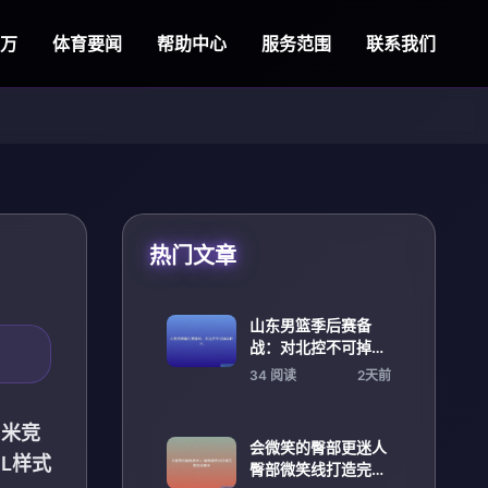
万
体育要闻
帮助中心
服务范围
联系我们
热门文章
山东男篮季后赛备
战：对北控不可掉以
轻心
34 阅读
2天前
0米竞
会微笑的臀部更迷人
L样式
臀部微笑线打造完美