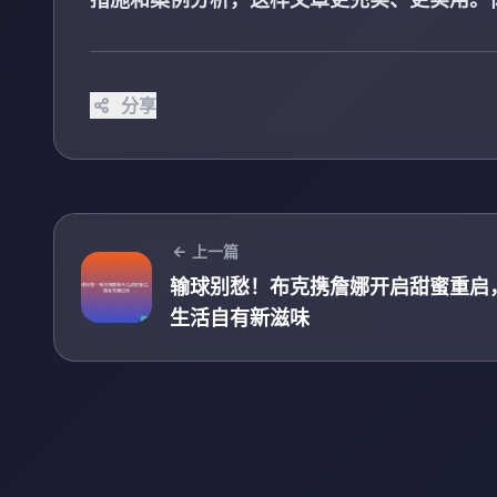
分享
上一篇
输球别愁！布克携詹娜开启甜蜜重启
生活自有新滋味